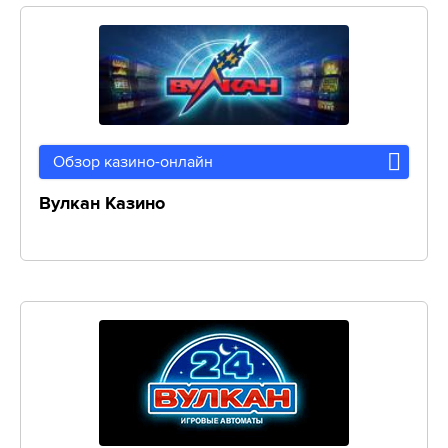
Обзор казино-онлайн
Вулкан Казино