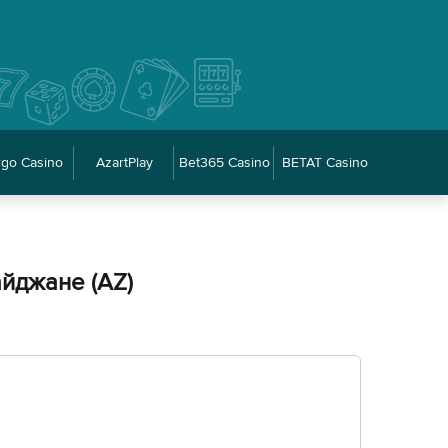
rgo Casino
AzartPlay
Bet365 Casino
BETAT Casino
йджане (AZ)