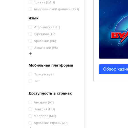
Гривна (UAH)
Американский доллар (USD)
Язык
Итальянский (IT)
Турецкий (TR)
Арабский (AR)
Испанский (ES)
Мобильная платформа
Обзор кази
Присутсвует
Нет
Доступность в странах
Австрия (AT)
Венгрия (HU)
Молдова (MD)
Арабские страны (AE)