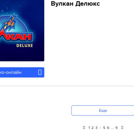
Вулкан Делюкс
но-онлайн
Еще
1
2
3
4
5
6
...
9