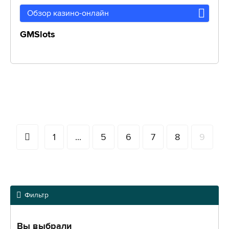
Обзор казино-онлайн
GMSlots
1
...
5
6
7
8
9
Фильтр
Вы выбрали