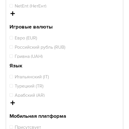
NetEnt (НетЕнт)
Igrosoft (Игрософт)
Игровые валюты
Евро (EUR)
Российский рубль (RUB)
Гривна (UAH)
Язык
Американский доллар (USD)
Итальянский (IT)
Турецкий (TR)
Арабский (AR)
Испанский (ES)
Мобильная платформа
Присутсвует