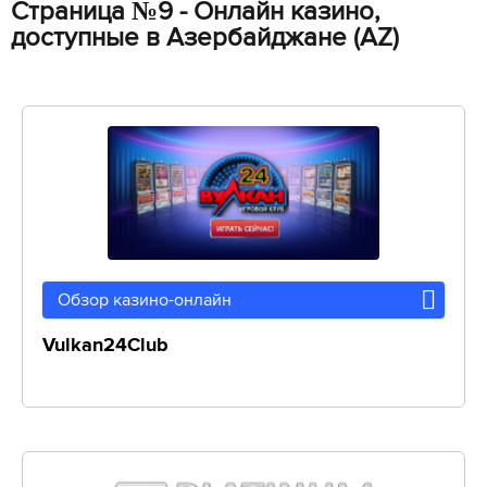
Страница №9 - Онлайн казино,
доступные в Азербайджане (AZ)
Обзор казино-онлайн
Vulkan24Club