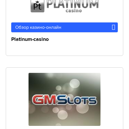
Обзор казино-онлайн
Platinum-casino