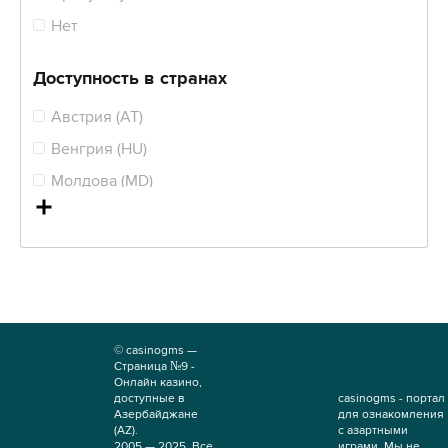
Нет
Доступность в странах
Австрия (AT)
Венгрия (HU)
Молдова (MD)
Арабские страны (AE)
© casinogms —
Страница №9 -
Онлайн казино,
доступные в
casinogms - портал
Азербайджане
для ознакомления
(AZ).
с азартными
2005 — 2025. Все
играми. Мы не