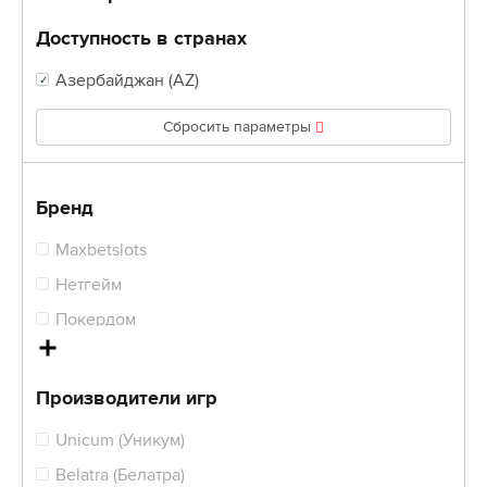
Доступность в странах
Азербайджан (AZ)
Сбросить параметры
Бренд
Maxbetslots
Нетгейм
Покердом
Мандарин
Производители игр
Unicum (Уникум)
Belatra (Белатра)