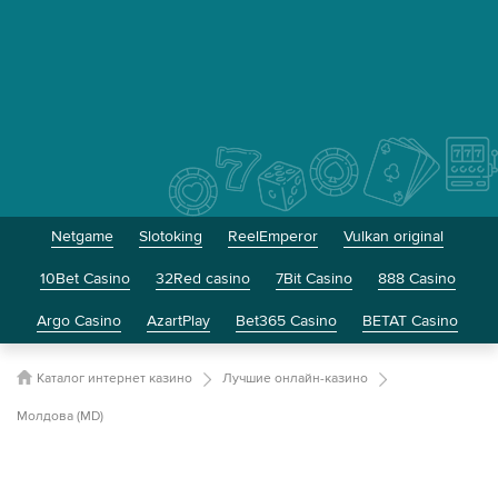
Netgame
Slotoking
ReelEmperor
Vulkan original
10Bet Casino
32Red casino
7Bit Casino
888 Casino
Argo Casino
AzartPlay
Bet365 Casino
BETAT Casino
Каталог интернет казино
Лучшие онлайн-казино
Молдова (MD)