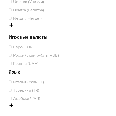
Unicum (Уникум)
Belatra (Белатра)
NetEnt (НетЕнт)
Igrosoft (Игрософт)
Игровые валюты
Евро (EUR)
Российский рубль (RUB)
Гривна (UAH)
Язык
Американский доллар (USD)
Итальянский (IT)
Турецкий (TR)
Арабский (AR)
Испанский (ES)