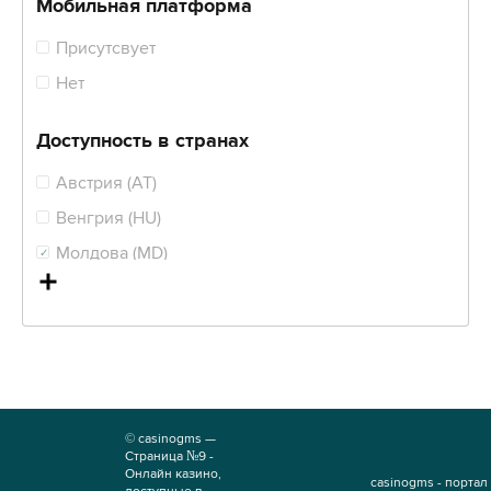
Мобильная платформа
Присутсвует
Нет
Доступность в странах
Австрия (AT)
Венгрия (HU)
Молдова (MD)
Арабские страны (AE)
© casinogms —
Страница №9 -
Онлайн казино,
casinogms - портал