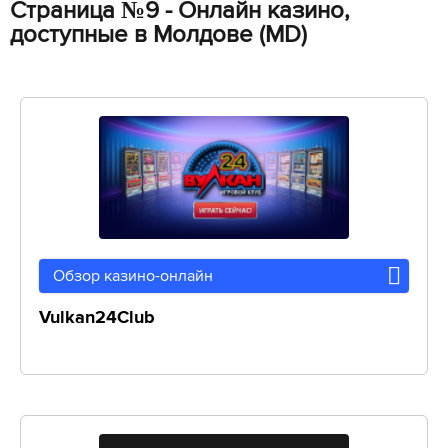
Страница №9 - Онлайн казино,
доступные в Молдове (MD)
Обзор казино-онлайн
Vulkan24Club