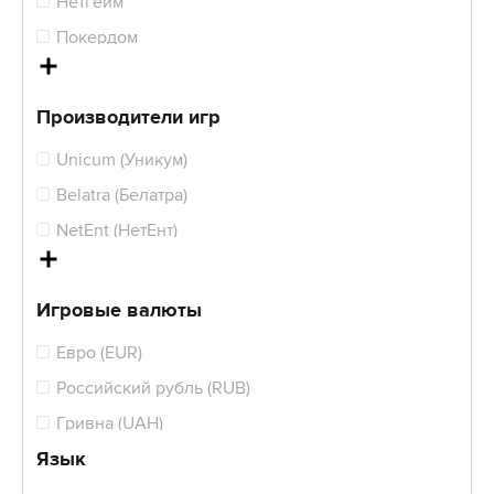
Нетгейм
Покердом
Мандарин
Производители игр
Unicum (Уникум)
Belatra (Белатра)
NetEnt (НетЕнт)
Igrosoft (Игрософт)
Игровые валюты
Евро (EUR)
Российский рубль (RUB)
Гривна (UAH)
Язык
Американский доллар (USD)