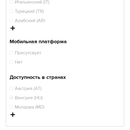
Итальянский (IT)
Турецкий (TR)
Арабский (AR)
Испанский (ES)
Мобильная платформа
Присутсвует
Нет
Доступность в странах
Австрия (AT)
Венгрия (HU)
Молдова (MD)
Арабские страны (AE)