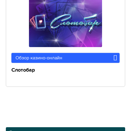
Обзор казино-онлайн
Слотобар