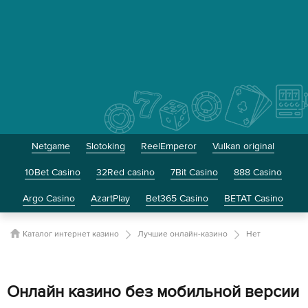
Netgame
Slotoking
ReelEmperor
Vulkan original
10Bet Casino
32Red casino
7Bit Casino
888 Casino
Argo Casino
AzartPlay
Bet365 Casino
BETAT Casino
Каталог интернет казино
Лучшие онлайн-казино
Нет
Онлайн казино без мобильной версии