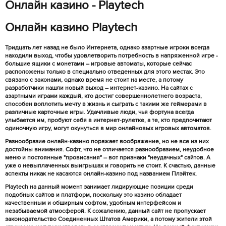
Онлайн казино - Playtech
Онлайн казино Playtech
Тридцать лет назад не было Интернета, однако азартные игроки всегда
находили выход, чтобы удовлетворить потребность в напряженной игре -
большие ящики с монетами – игровые автоматы, которые сейчас
расположены только в специально отведенных для этого местах. Это
связано с законами, однако время не стоит на месте, а потому
разработчики нашли новый выход – интернет-казино. На сайтах с
азартными играми каждый, кто достиг совершеннолетнего возраста,
способен воплотить мечту в жизнь и сыграть с такими же геймерами в
различные карточные игры. Удачливые люди, чья фортуна всегда
улыбается им, пробуют себя в интернет-рулетке, а те, кто предпочитают
одиночную игру, могут окунуться в мир онлайновых игровых автоматов.
Разнообразие онлайн-казино поражает воображение, но не все из них
достойны внимания. Софт, что не отличается разнообразием, неудобное
меню и постоянные "провисания" – вот признаки "неудачных" сайтов. А
уже о невыплаченных выигрышах и говорить не стоит. К счастью, данные
аспекты никак не касаются онлайн-казино под названием Плэйтек.
Playtech на данный момент занимает лидирующие позиции среди
подобных сайтов и платформ, поскольку это казино обладает
качественным и обширным софтом, удобным интерфейсом и
незабываемой атмосферой. К сожалению, данный сайт не пропускает
законодательство Соединенных Штатов Америки, а потому жители этой