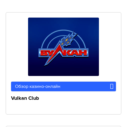
Обзор казино-онлайн
Vulkan Club