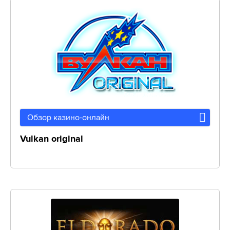
Обзор казино-онлайн
Vulkan original