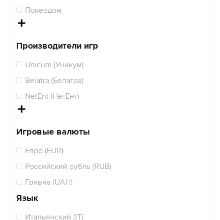
Покердом
Мандарин
Производители игр
Unicum (Уникум)
Belatra (Белатра)
NetEnt (НетЕнт)
Igrosoft (Игрософт)
Игровые валюты
Евро (EUR)
Российский рубль (RUB)
Гривна (UAH)
Язык
Американский доллар (USD)
Итальянский (IT)