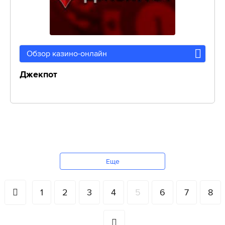
Обзор казино-онлайн
Джекпот
Еще
1
2
3
4
5
6
7
8