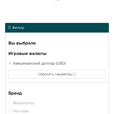
Фильтр
Вы выбрали
Игровые валюты
Американский доллар (USD)
Сбросить параметры
Бренд
Maxbetslots
Нетгейм