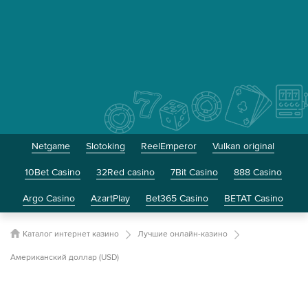
Netgame
Slotoking
ReelEmperor
Vulkan original
10Bet Casino
32Red casino
7Bit Casino
888 Casino
Argo Casino
AzartPlay
Bet365 Casino
BETAT Casino
Каталог интернет казино
Лучшие онлайн-казино
Американский доллар (USD)