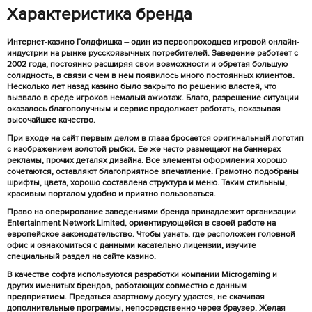
Характеристика бренда
Интернет-казино Голдфишка – один из первопроходцев игровой онлайн-
индустрии на рынке русскоязычных потребителей. Заведение работает с
2002 года, постоянно расширяя свои возможности и обретая большую
солидность, в связи с чем в нем появилось много постоянных клиентов.
Несколько лет назад казино было закрыто по решению властей, что
вызвало в среде игроков немалый ажиотаж. Благо, разрешение ситуации
оказалось благополучным и сервис продолжает работать, показывая
высочайшее качество.
При входе на сайт первым делом в глаза бросается оригинальный логотип
с изображением золотой рыбки. Ее же часто размещают на баннерах
рекламы, прочих деталях дизайна. Все элементы оформления хорошо
сочетаются, оставляют благоприятное впечатление. Грамотно подобраны
шрифты, цвета, хорошо составлена структура и меню. Таким стильным,
красивым порталом удобно и приятно пользоваться.
Право на оперирование заведениями бренда принадлежит организации
Entertainment Network Limited, ориентирующейся в своей работе на
европейское законодательство. Чтобы узнать, где расположен головной
офис и ознакомиться с данными касательно лицензии, изучите
специальный раздел на сайте казино.
В качестве софта используются разработки компании Microgaming и
других именитых брендов, работающих совместно с данным
предприятием. Предаться азартному досугу удастся, не скачивая
дополнительные программы, непосредственно через браузер. Желая