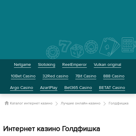
Netgame
Slotoking
ReelEmperor
Vulkan original
10Bet Casino
32Red casino
7Bit Casino
888 Casino
Argo Casino
AzartPlay
Bet365 Casino
BETAT Casino
Каталог интернет казино
Лучшие онлайн-казино
Голдфишка
Интернет казино Голдфишка