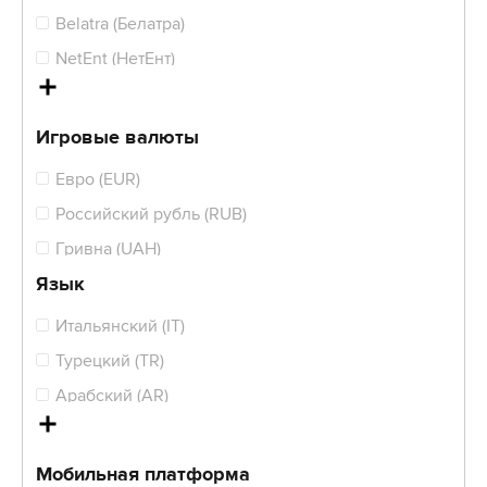
Belatra (Белатра)
NetEnt (НетЕнт)
Igrosoft (Игрософт)
Игровые валюты
Евро (EUR)
Российский рубль (RUB)
Гривна (UAH)
Язык
Американский доллар (USD)
Итальянский (IT)
Турецкий (TR)
Арабский (AR)
Испанский (ES)
Мобильная платформа