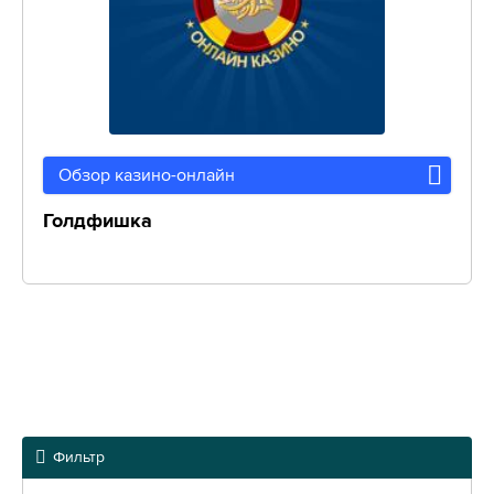
Обзор казино-онлайн
Голдфишка
Фильтр