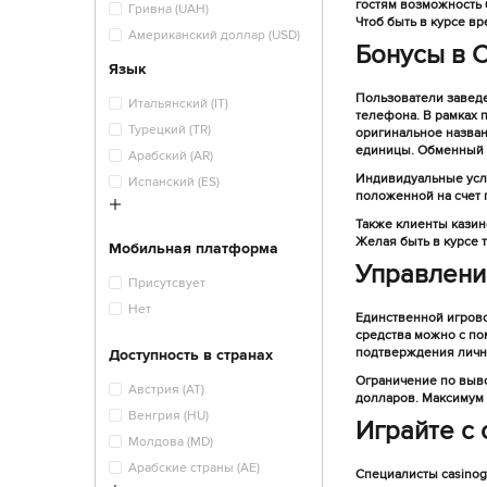
гостям возможность 
Гривна (UAH)
Чтоб быть в курсе в
Американский доллар (USD)
Бонусы в C
Язык
Пользователи заведе
Итальянский (IT)
телефона. В рамках 
Турецкий (TR)
оригинальное назван
единицы. Обменный к
Арабский (AR)
Индивидуальные усло
Испанский (ES)
положенной на счет 
Также клиенты казин
Желая быть в курсе 
Мобильная платформа
Управлени
Присутсвует
Нет
Единственной игрово
средства можно с пом
подтверждения лично
Доступность в странах
Ограничение по вывод
Австрия (AT)
долларов. Максимум 
Венгрия (HU)
Играйте с 
Молдова (MD)
Арабские страны (AE)
Специалисты casinog