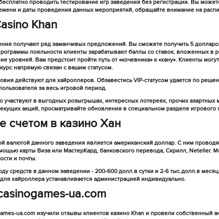
бесплатно проводить тестирование игр заведения без регистрации. Вы можете
ремени и даты проведения данных мероприятий, обращайте внимание на распи
asino Khan
ния получают ряд заманчивых предложений. Вы сможете получить 5 долларов
программы лояльности клиенты зарабатывают баллы со ставок, вложенных в 
ие уровней. Вам предстоит пройти путь от «кочевника» к «хану». Клиенты мо
урс напрямую связан с вашим статусом.
вия действуют для хайроллеров. Обзавестись VIP-статусом удается по реше
пользователя за весь игровой период.
о участвуют в выгодных розыгрышах, интересных лотереях, прочих азартных
текущих акций, просматривайте обновления в специальном разделе игрового 
е счетом в казино Хан
й валютой данного заведения является американский доллар. С ним проводя
ощью карты Виза или МастерКард, банковского перевода, Скрилл, Neteller. Ма
сти и почты.
у средств в данном заведении - 200-600 долл.в сутки и 2-6 тыс.долл.в месяц
для хайроллера устанавливается администрацией индивидуально.
casinogames-ua.com
ames-ua.com изучили отзывы клиентов казино Khan и провели собственный ан