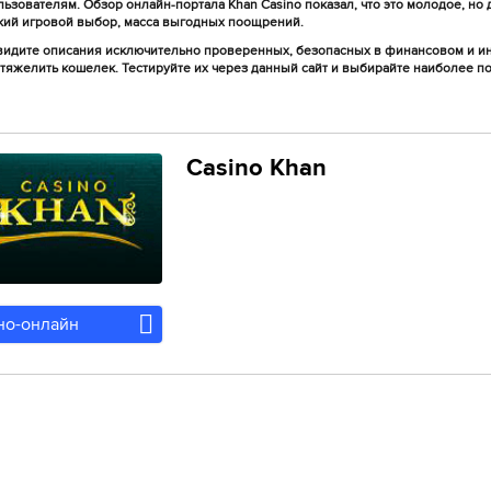
ьзователям. Обзор онлайн-портала Khan Casino показал, что это молодое, н
кий игровой выбор, масса выгодных поощрений.
увидите описания исключительно проверенных, безопасных в финансовом и 
отяжелить кошелек. Тестируйте их через данный сайт и выбирайте наиболее 
Casino Khan
но-онлайн