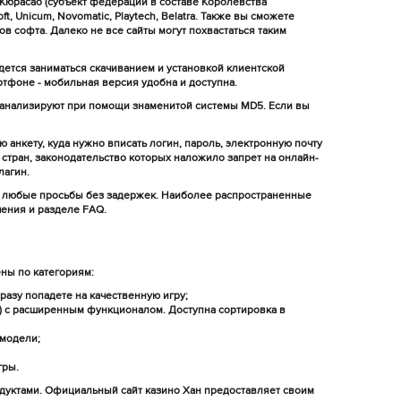
Кюрасао (субъект федерации в составе Королевства
, Unicum, Novomatic, Playtech, Belatra. Также вы сможете
в софта. Далеко не все сайты могут похвастаться таким
дется заниматься скачиванием и установкой клиентской
ртфоне - мобильная версия удобна и доступна.
 анализируют при помощи знаменитой системы MD5. Если вы
 анкету, куда нужно вписать логин, пароль, электронную почту
тран, законодательство которых наложило запрет на онлайн-
лагин.
а любые просьбы без задержек. Наиболее распространенные
шения и разделе FAQ.
ены по категориям:
разу попадете на качественную игру;
в) с расширенным функционалом. Доступна сортировка в
 модели;
гры.
одуктами. Официальный сайт казино Хан предоставляет своим