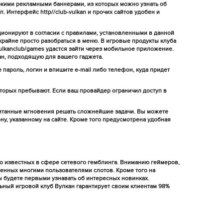
яркими рекламными баннерами, из которых можно узнать об
. Интерфейс http//club-vulkan и прочих сайтов удобен и
ционируют в согласии с правилами, установленными в данной
т крайне просто разобраться в меню. В игровые продукты клуба
vulkanclub/games удастся зайти через мобильное приложение.
ан, подходящую для вашего гаджета.
 пароль, логин и впишите e-mail либо телефон, куда придет
торых пребывают. Если ваш провайдер ограничил доступ в
считанные мгновения решать сложнейшие задачи. Вы можете
ну, указанному на сайте. Кроме того предусмотрена удобная
ошо известных в сфере сетевого гемблинга. Вниманию геймеров,
ренных многими пользователями слотов. Кроме того на
ы будете первыми узнавать об интересных новинках.
ьный игровой клуб Вулкан гарантирует своим клиентам 98%