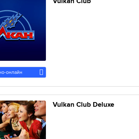
Vulkan Club
но-онлайн
Vulkan Club Deluxe