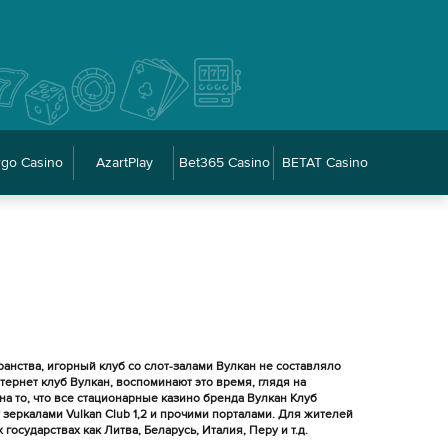
rgo Casino
AzartPlay
Bet365 Casino
BETAT Casino
ранства, игорный клуб со слот-залами Вулкан не составляло
нтернет клуб Вулкан, воспоминают это время, глядя на
а то, что все стационарные казино бренда Вулкан Клуб
 зеркалами Vulkan Club 1,2 и прочими порталами. Для жителей
осударствах как Литва, Беларусь, Италия, Перу и т.д.