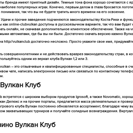
айты бренда имеют приятный дизайн. Темные тона фона хорошо сочетаются с 
наиболее популярных играх. Конечно, первым делом в глаза бросается логотип
понимания, так что вы не будете тратить много времени на его освоение.
 Удачи и прочие заведения подчиняются законодательству Коста-Рики и функ
ы как online-clubvulkan доступны в русскоязычном варианте, так что вам буде
рать онлайн, не скачивая дополнительное клиентское обеспечение. Также на 
ыми автоматами, где бы вы ни были. Достаточно скачать версию казино Вулк
а http//vulkanclub достаточно несложно. Просто укажите свое имя, придумайте
 совершеннолетними и не действовать вразрез законодательству стран, в ко
пользуйтесь одним из зеркал клуба Вулкан 1,2 или 3.
b-vulkan – это отзывчивые и квалифицированные специалисты, способные в 
ивом чате, написать электронное письмо или связаться по контактному телефо
и.
 Вулкан Клуб
ub встретятся с широким выбором продуктов Igrosoft, а также Novomatic, хор
кан Делюкс и на прочие порталы, предлагается масса увлекательных и прове
грового клуба Вулкан постоянно обновляется ассортимент, благодаря чему в
ком захватывающих турниров и получайте солидные вознаграждения. Виртуал
зино Вулкан Клуб