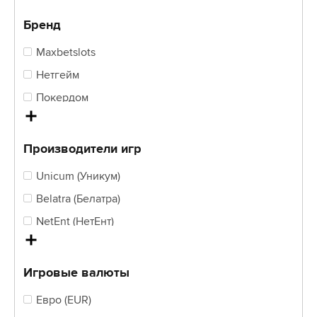
Бренд
Maxbetslots
Нетгейм
Покердом
Мандарин
Производители игр
Unicum (Уникум)
Belatra (Белатра)
NetEnt (НетЕнт)
Igrosoft (Игрософт)
Игровые валюты
Евро (EUR)