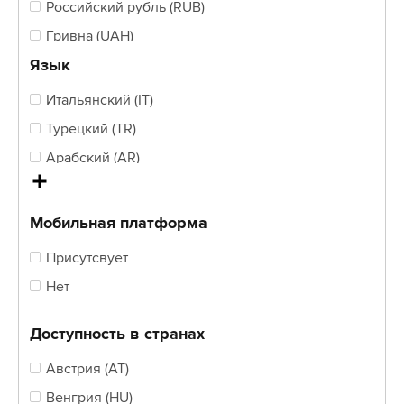
Российский рубль (RUB)
Гривна (UAH)
Язык
Американский доллар (USD)
Итальянский (IT)
Турецкий (TR)
Арабский (AR)
Испанский (ES)
Мобильная платформа
Присутсвует
Нет
Доступность в странах
Австрия (AT)
Венгрия (HU)