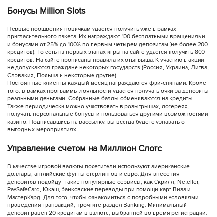
Бонусы Million Slots
Первые поощрения новичкам удастся получить уже в рамках
пригласительного пакета. Их награждают 100 бесплатными вращениями
и бонусами от 25% до 100% по первым четырем депозитам (не более 200
кредитов). То есть на первых этапах игры на сайте удастся получить 800
кредитов. На сайте прописаны правила их отыгрыша. К участию в акции
не допускаются граждане некоторых государств (Россия, Украина, Литва,
Словакия, Польша и некоторые другие).
Постоянные клиенты каждый месяц награждаются фри-спинами. Кроме
того, в рамках программы лояльности удастся получать очки за депозиты
реальными деньгами. Собранные баллы обмениваются на кредиты.
Также периодически можно участвовать в розыгрышах, лотереях,
получать персональные бонусы и пользоваться другими возможностями
казино. Подписавшись на рассылку, вы всегда будете узнавать о
выгодных мероприятиях.
Управление счетом на Миллион Слотс
В качестве игровой валюты посетители используют американские
доллары, английские фунты стерлингов и евро. Для внесения
депозитов подойдут такие популярные сервисы, как Скрилл, Neteller,
PaySafeCard, Юкэш, банковские переводы при помощи карт Виза и
МастерКард. Для того, чтобы ознакомиться с подробными условиями
проведения транзакций, прочтите раздел Banking. Минимальный
депозит равен 20 кредитам в валюте, выбранной во время регистрации.