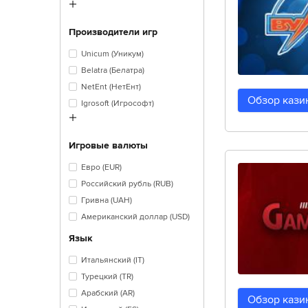
Производители игр
Unicum (Уникум)
Belatra (Белатра)
NetEnt (НетЕнт)
Обзор кази
Igrosoft (Игрософт)
Игровые валюты
Евро (EUR)
Российский рубль (RUB)
Гривна (UAH)
Американский доллар (USD)
Язык
Итальянский (IT)
Турецкий (TR)
Арабский (AR)
Обзор кази