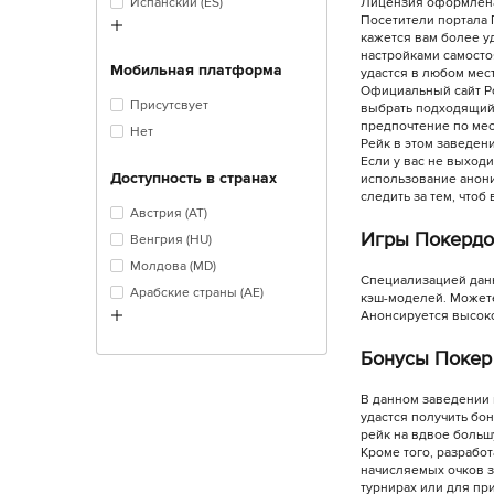
Испанский (ES)
Лицензия оформлена н
Посетители портала 
кажется вам более у
настройками самосто
Мобильная платформа
удастся в любом мес
Официальный сайт Po
Присутсвует
выбрать подходящий 
предпочтение по мест
Нет
Рейк в этом заведен
Если у вас не выход
Доступность в странах
использование анони
следить за тем, чтоб
Австрия (AT)
Игры Покерд
Венгрия (HU)
Молдова (MD)
Специализацией данн
Арабские страны (AE)
кэш-моделей. Можете
Анонсируется высоко
Бонусы Покер
В данном заведении 
удастся получить бон
рейк на вдвое большу
Кроме того, разработ
начисляемых очков за
турнирах или для пр