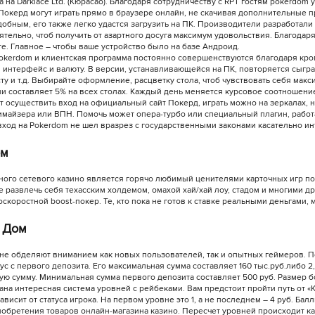
а Darklace Ltd. (Кюрасао). Благодаря сотрудничеству с RPT гостям pokerdom 
Покерд могут играть прямо в браузере онлайн, не скачивая дополнительные 
добным, его также легко удастся загрузить на ПК. Производители разработа
ятельно, чтоб получить от азартного досуга максимум удовольствия. Благода
те. Главное – чтобы ваше устройство было на базе Андроид.
kerdom и клиентская программа постоянно совершенствуются благодаря кроп
интерфейс и валюту. В версии, устанавливающейся на ПК, повторяется сыгран
у и т.д. Выбирайте оформление, расцветку стола, чтоб чувствовать себя макс
ии составляет 5% на всех столах. Каждый день меняется курсовое соотношени
ит осуществить вход на официальный сайт Покерд, играть можно на зеркалах,
майзера или ВПН. Помочь может опера-турбо или специальный плагин, рабо
 вход на Pokerdom не шел вразрез с государственными законами касательно ин
ом
ого сетевого казино является горячо любимый ценителями карточных игр по
 развлечь себя техасским холдемом, омахой хай/хай лоу, стадом и многими д
скоростной boost-покер. Те, кто пока не готов к ставке реальными деньгами
 Дом
не обделяют вниманием как новых пользователей, так и опытных геймеров. П
ус с первого депозита. Его максимальная сумма составляет 160 тыс.руб.либо 
ю сумму. Минимальная сумма первого депозита составляет 500 руб. Размер бону
ана интересная система уровней с рейбеками. Вам предстоит пройти путь от «
висит от статуса игрока. На первом уровне это 1, а не последнем – 4 руб. Б
иобретения товаров онлайн-магазина казино. Пересчет уровней происходит ка