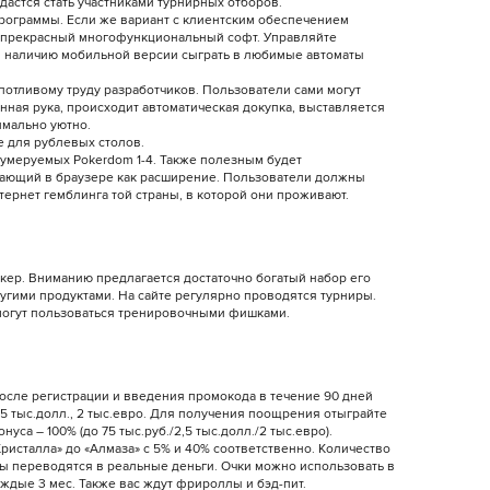
удастся стать участниками турнирных отборов.
программы. Если же вариант с клиентским обеспечением
ли прекрасный многофункциональный софт. Управляйте
ря наличию мобильной версии сыграть в любимые автоматы
отливому труду разработчиков. Пользователи сами могут
ная рука, происходит автоматическая докупка, выставляется
имально уютно.
е для рублевых столов.
 нумеруемых Pokerdom 1-4. Также полезным будет
тающий в браузере как расширение. Пользователи должны
тернет гемблинга той страны, в которой они проживают.
кер. Вниманию предлагается достаточно богатый набор его
ругими продуктами. На сайте регулярно проводятся турниры.
, могут пользоваться тренировочными фишками.
осле регистрации и введения промокода в течение 90 дней
2,5 тыс.долл., 2 тыс.евро. Для получения поощрения отыграйте
са – 100% (до 75 тыс.руб./2,5 тыс.долл./2 тыс.евро).
Кристалла» до «Алмаза» с 5% и 40% соответственно. Количество
аллы переводятся в реальные деньги. Очки можно использовать в
ждые 3 мес. Также вас ждут фрироллы и бэд-пит.