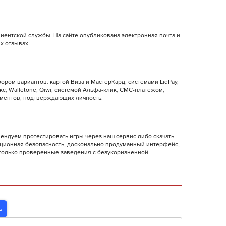
иентской службы. На сайте опубликована электронная почта и
х отзывах.
ром вариантов: картой Виза и МастерКард, системами LiqPay,
с, Walletone, Qiwi, системой Альфа-клик, СМС-платежом,
ументов, подтверждающих личность.
ндуем протестировать игры через наш сервис либо скачать
ационная безопасность, досконально продуманный интерфейс,
только проверенные заведения с безукоризненной
ь